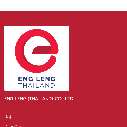
ENG LENG (THAILAND) CO., LTD
เมนู