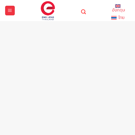
ข้าม
อังกฤษ
ไป
ไทย
ยัง
เนื้อหา
NEWS AND ACTIVITIES
ข่าวสารและ
บริษัท อิง เลง (ไทยแลนด์) จำกัด
กิจกรรม